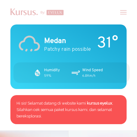
31°
Medan
Patchy rain possible
Humidity
Wind Speed
59%
6.8Km/h
Hi sis! Selamat datang di website kami
kursus eyelux
,
Silahkan cek semua paket kursus kami, dan selamat
bereksplorasi.